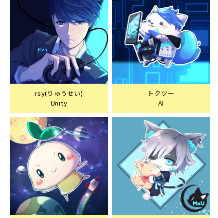
rsy(りゅうせい)
トクツー
Unity
AI