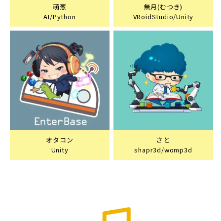
萌葱
無月(むつき)
AI/Python
VRoidStudio/Unity
オタコン
さと
Unity
shapr3d/womp3d