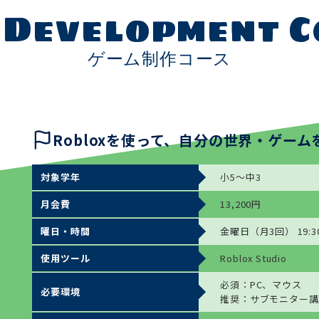
 Development C
ゲーム制作コース
Robloxを使って、自分の世界・ゲーム
対象学年
小5～中3
月会費
13,200円
曜日・時間
金曜日（月3回） 19:30
使用ツール
Roblox Studio
必須：PC、マウス
必要環境
推奨：サブモニター講