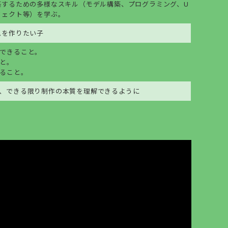
築するための多様なスキル（モデル構築、プログラミング、U
フェクト等）を学ぶ。
ムを作りたい子
できること。
と。
ること。
、できる限り制作の本質を理解できるように