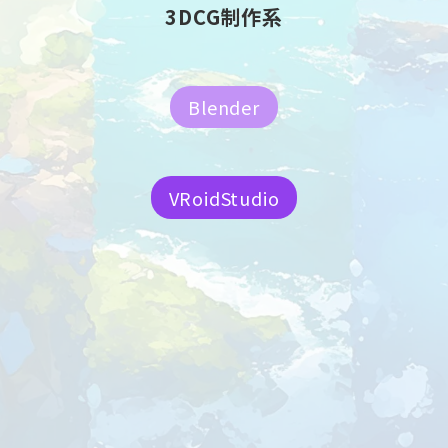
3DCG制作系
Blender
VRoidStudio