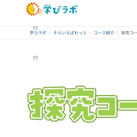
学びラボ
そらいろぱれっと
コース紹介
探究コ