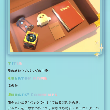
Title
旅の終わりのバッグの中身!!
Creator Name
ほのか
Judges' Comments
旅の思い出を“バッグの中身”で語る発想が秀逸。
アルバムを一枚ずつ作った丁寧さや砂時計・キーホルダーの