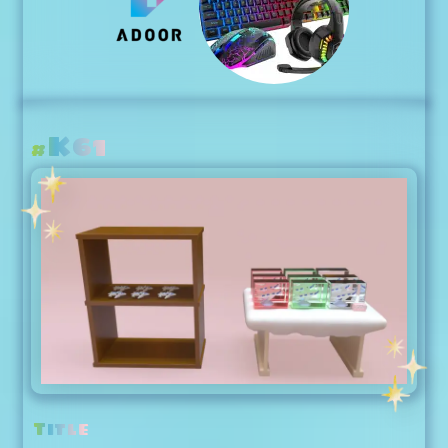
K61
#
Title