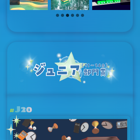
J20
#