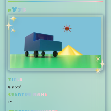
Y73
#
Title
キャンプ
Creator Name
FY