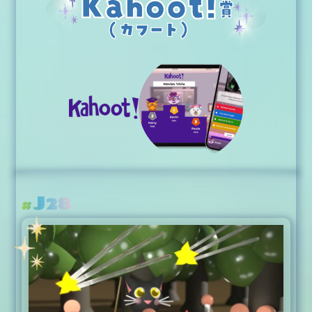
J28
#