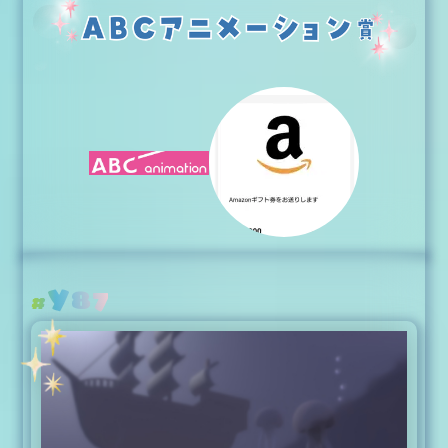
Y87
#