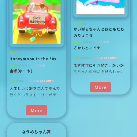
うテーマにおいても非日常と
座っていたのかな、とストー
非常口をかけた何重もの意味
リー面での妄想も膨らむ作品
あいが感じられ、シンプルな
だと思います。
中に情報量の多い、３Dならで
Title
はの作品だと思います。
かいがらちゃんとおともだち
のりょこう
Creator Name
さかもとニイナ
Title
Judges' Comments
Honeymoon in the 50s
まず昨年に引き続き、かいがらちゃんの作
Creator Name
まず昨年に引き続き、かいが
由椰(ゆーや)
らちゃんの作品を見られたこ
とがうれしかったです。
Judges' Comments
飛行機は翼のカーブ部分の形
More
人生という旅を二人で歩んで行くというストーリーがテーマに合っていて、
人生という旅を二人で歩んで
状にこだわりを感じました。
行くというストーリーがテー
Wompの特性を生かして、リ
マに合っていて、奥のハート
アルな形状になっていると思
が胸にグッと突き刺さりまし
More
います。
た。アメリカンな感じも好き
また、雲の２Dのような、イラ
です。
スト感がある風合いが個人的
にとても好きな部分です。
うめちゃん賞
お友達とかいがらちゃんのか