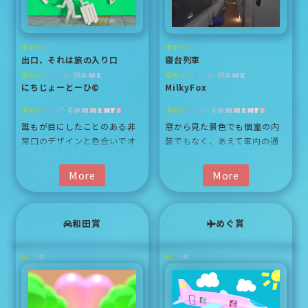
Title
Title
出口、それは旅の入り口
寝台列車
Creator Name
Creator Name
にちじょーとーひ©
MilkyFox
Judges' Comments
Judges' Comments
誰もが目にしたことのある非常口のデザインと色合いでオマー
窓から見た景色でも個室の内装でもなく
誰もが目にしたことのある非
窓から見た景色でも個室の内
常口のデザインと色合いでオ
装でもなく、あえて車内の通
マージュしているため、非常
路にフォーカスしているとい
になじみ深く親しみやすい作
う点に惹き込まれました。
More
More
品だと感じました。ピンや飛
ほんのりと光っているライ
行機、スーツケースもピクト
ト、反射で外の景色が見えな
グラムになっていることで、
い窓から夜のシーンとした車
和田賞
めぐ賞
統一感があり見やすいです。
内の空気感をひしひしと感じ
本来看板であるために２Dにな
ます。
C01
K56
ってしまう非常口の表現が、
情報が絞られているからこそ
#
#
床部分と壁部分でうまくXYZ
いつも寝台列車で旅をしてい
軸を使って、多くのことを表
るのかな、手前の椅子が倒れ
現できています。「旅」とい
ているのはさっきまでここに