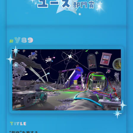
Y89
#
Title
“創作”を旅する。