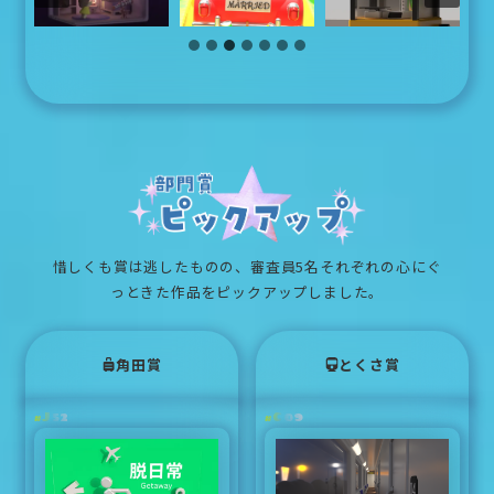
惜しくも賞は逃したものの、審査員5名それぞれの心にぐ
っときた作品をピックアップしました。
角田賞
とくさ賞
J52
C09
#
#