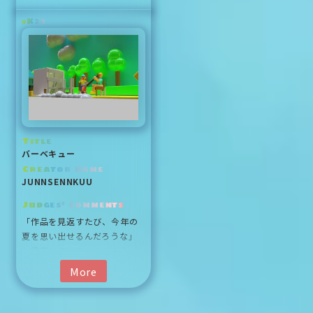
わいく楽しい旅の始まりを感
K22
#
じてワクワクしました。
Title
バーベキュー
Creator Name
JUNNSENNKUU
Judges' Comments
「作品を見返すたび、今年の夏を思い出せるんだろうな」と鑑賞して
「作品を見返すたび、今年の
夏を思い出せるんだろうな」
と鑑賞しているこちらの心が
温まる作品ですね。下から少
More
し見上げるあおりの視点も良
い選択と感じます。画面に収
まらない「見えない部分」に