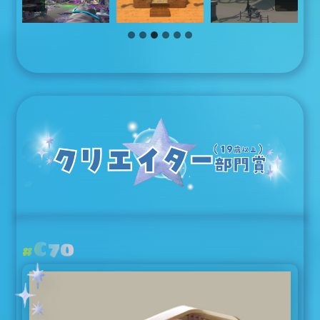
C70
#