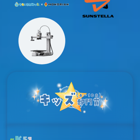
K51
#