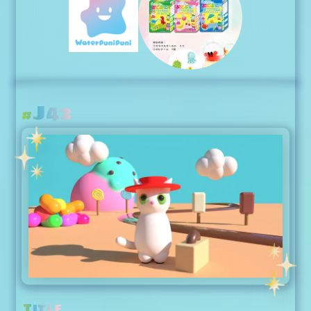
J42
#
Title