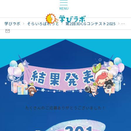
MENU
学びラボ
そらいろぱれっと
第2回3DCGコンテスト2025
結果
たくさんのご応募ありがとうございました！