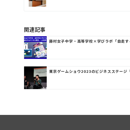
ナ
ビ
ゲ
関連記事
ー
藤村女子中学・高等学校×学びラボ「自走す
シ
ョ
ン
東京ゲームショウ2023のビジネスステージ「日