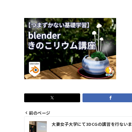
前のページ
投
大妻女子大学にて3DCGの講習を行ない
稿